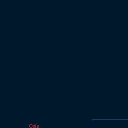
ALFA CAR- DODATNA OPREMA
SREDSTVA Za Samouslužne Strojeve
TRETMAN VODE
Opis