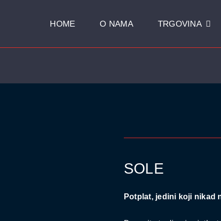
HOME
O NAMA
TRGOVINA
Hobby Proizvodi
 Proizvodi
ALFACARE
RR
B-Care
Nadstrešnica Za Auto
RO AUTOMATSKE PRAONICE
 Pro 23 Za Pranje Automobila I Manjih Komercijalnih Vozila
a Pro 42 – Za Pranje Kamiona I Autobusa
SOLE
Potplat, jedini koji nikad 