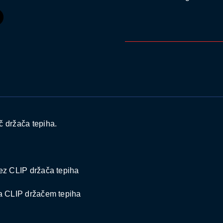
 držača tepiha.
z CLIP držača tepiha
 CLIP držačem tepiha