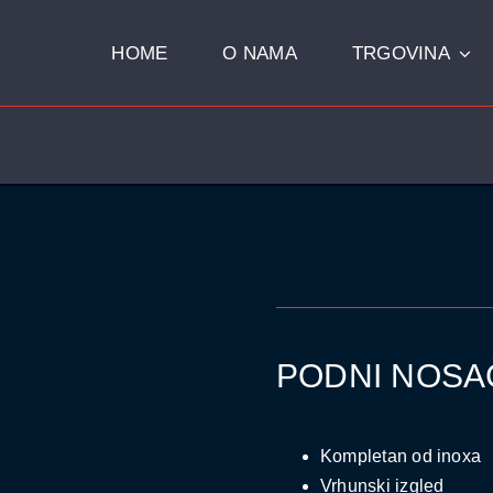
HOME
O NAMA
TRGOVINA
Hobby Proizvodi
 Proizvodi
ALFACARE
RR
B-Care
Nadstrešnica Za Auto
RO AUTOMATSKE PRAONICE
 Pro 23 Za Pranje Automobila I Manjih Komercijalnih Vozila
a Pro 42 – Za Pranje Kamiona I Autobusa
PODNI NOSA
Kompletan od inoxa
Vrhunski izgled