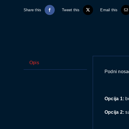
ALFA CAR- DODATNA OPREMA
Share this
Tweet this
Email this
SREDSTVA Za Samouslužne Strojeve
TRETMAN VODE
Opis
Podni nosač
Opcija 1:
be
Opcija 2:
sa