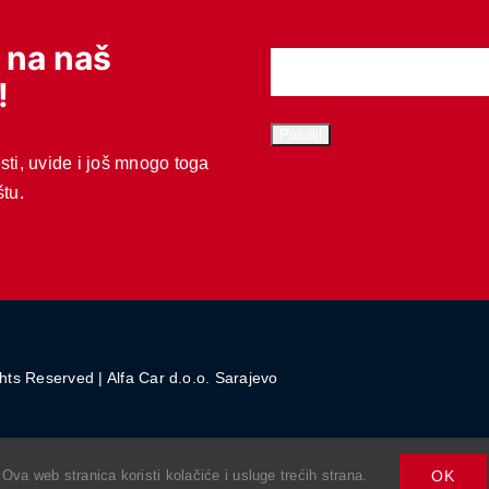
e na naš
!
esti, uvide i još mnogo toga
štu.
hts Reserved | Alfa Car d.o.o. Sarajevo
Ova web stranica koristi kolačiće i usluge trećih strana.
OK