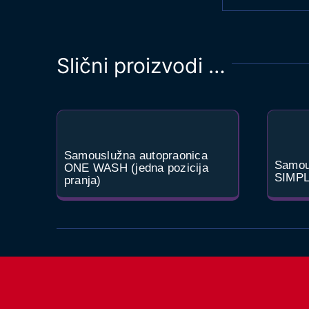
Slični proizvodi …
Samouslužna autopraonica
Samou
ONE WASH (jedna pozicija
SIMP
pranja)