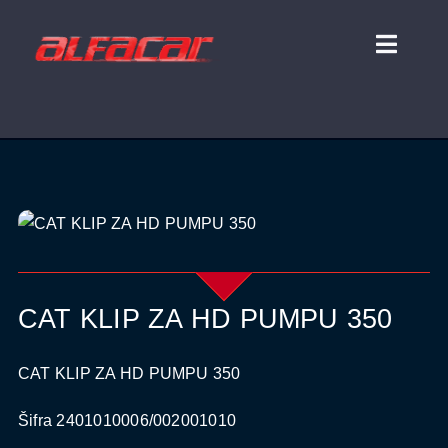
Skip
to
Toggl
content
Naviga
HOME
O NAMA
TRGOVINA
PARTNERI
CAT KLIP ZA HD PUMPU 350
KONTAKT
CAT KLIP ZA HD PUMPU 350
Šifra 2401010006/002001010