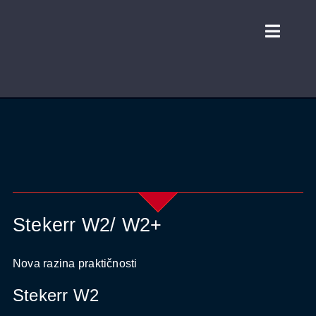
Skip
to
Toggl
content
Naviga
HOME
O NAMA
TRGOVINA
PARTNERI
Stekerr W2/ W2+
KONTAKT
Nova razina praktičnosti
Stekerr W2