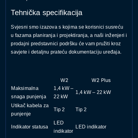
Tehnička specifikacija
Svjesni smo izazova s kojima se korisnici susreću
u fazama planiranja i projektiranja, a naši inženjeri i
prodajni predstavnici podršku će vam pružiti kroz
savjete i detaljnu prateću dokumentaciju uređaja.
W2
W2 Plus
Maksimalna
1,4 kW –
1,4 kW – 22 kW
snaga punjenja
22 kW
Utikač kabela za
Tip 2
Tip 2
punjenje
LED
Indikator statusa
LED indikator
indikator