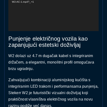
W2-AC-1.mp4?_=1
Punjenje električnog vozila kao
zapanjujući estetski doživljaj
W2 dolazi uz 4.7 m dugačak kabel s integriranim
držačem, a elegantni, monolitni profil omogućava
brzu ugradnju.
Zahvaljujući kombinaciji aluminijskog kućišta s
integriranim LED trakom i performansama punjenja,
Stekerr W2 je futuristički vizualni doživljaj koji
praktičnost vlasništva električnog vozila na novu
razinu podiže već danas.