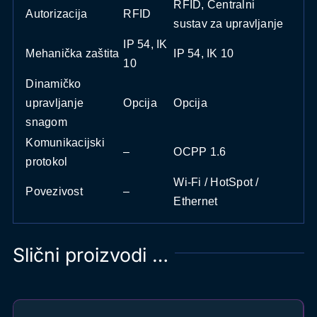
RFID, Centralni
Autorizacija
RFID
sustav za upravljanje
IP 54, IK
Mehanička zaštita
IP 54, IK 10
10
Dinamičko
upravljanje
Opcija
Opcija
snagom
Komunikacijski
–
OCPP 1.6
protokol
Wi-Fi / HotSpot /
Povezivost
–
Ethernet
Slični proizvodi …