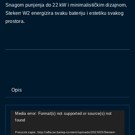
Snagom punjenja do 22 kW i minimalističkim dizajnom,
Stekerr W2 energizira svaku bateriju i estetiku svakog
prostora.
Opis
Media error: Format(s) not supported or source(s) not
Reproduktor
found
videozapisa
Preuzmi zapis: http://alfacar.ba/wp-content/uploads/2023/03/Stekerr-