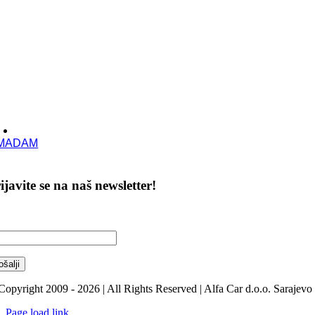
MADAM
ijavite se na naš newsletter!
majte najnovije vijesti, uvide i još mnogo toga direktno u pristiglu poštu
Copyright 2009 - 2026 | All Rights Reserved | Alfa Car d.o.o. Sarajevo
Page load link