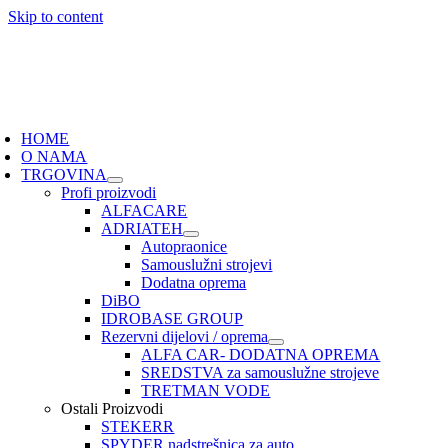
Skip to content
HOME
O NAMA
TRGOVINA
Profi proizvodi
ALFACARE
ADRIATEH
Autopraonice
Samouslužni strojevi
Dodatna oprema
DiBO
IDROBASE GROUP
Rezervni dijelovi / oprema
ALFA CAR- DODATNA OPREMA
SREDSTVA za samouslužne strojeve
TRETMAN VODE
Ostali Proizvodi
STEKERR
SPYDER nadstrešnica za auto