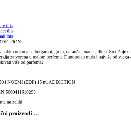
re this
eet this
ail this
DDICTION
isokim notama su bergamot, grejp, naranča, ananas, dinja. Središnje not
ergija zatvorena u malom perfemu. Dugotrajan miris i najviše od svega –
ekivati više od parfema?
504 NOEMI (EDP) 15 ml ADDICTION
N 5060411610293
ma na zalihi
ični proizvodi …