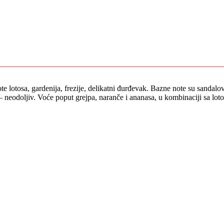
e lotosa, gardenija, frezije, delikatni đurđevak
.
Bazne note su sandalov
 neodoljiv. Voće poput grejpa, naranče i ananasa, u kombinaciji sa loto