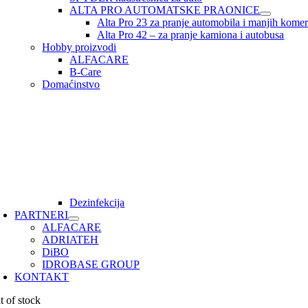
ALTA PRO AUTOMATSKE PRAONICE
Alta Pro 23 za pranje automobila i manjih komerc
Alta Pro 42 – za pranje kamiona i autobusa
Hobby proizvodi
ALFACARE
B-Care
Domaćinstvo
Dezinfekcija
PARTNERI
ALFACARE
ADRIATEH
DiBO
IDROBASE GROUP
KONTAKT
t of stock